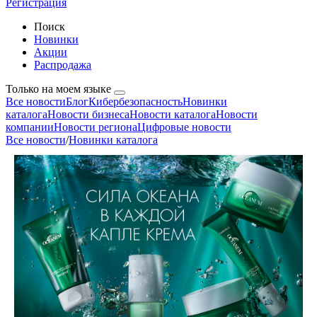
Регистрация
Поиск
Новинки
Акции
Распродажа
Только на моем языке
Все новости
Блог
Кибербезопасность
Новинки
каталога
Новости бизнеса
Новости каталога
Новости
компании
Новости региона
Цифровые новости
Все новости
/
Новинки каталога