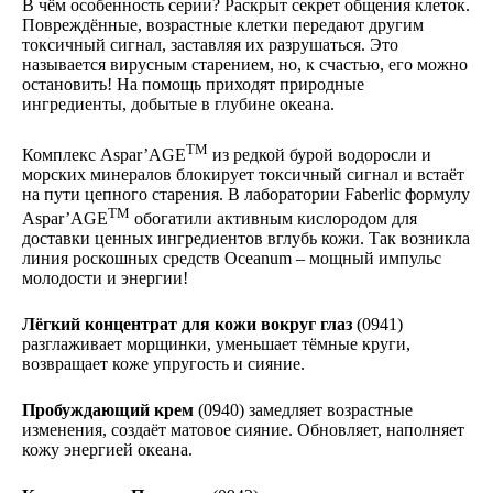
В чём особенность серии? Раскрыт секрет общения клеток.
Повреждённые, возрастные клетки передают другим
токсичный сигнал, заставляя их разрушаться. Это
называется вирусным старением, но, к счастью, его можно
остановить! На помощь приходят природные
ингредиенты, добытые в глубине океана.
TM
Комплекс Aspar’AGE
из редкой бурой водоросли и
морских минералов блокирует токсичный сигнал и встаёт
на пути цепного старения. В лаборатории Faberlic формулу
TM
Aspar’AGE
обогатили активным кислородом для
доставки ценных ингредиентов вглубь кожи. Так возникла
линия роскошных средств Oceanum – мощный импульс
молодости и энергии!
Лёгкий концентрат для кожи вокруг глаз
(0941)
разглаживает морщинки, уменьшает тёмные круги,
возвращает коже упругость и сияние.
Пробуждающий крем
(0940) замедляет возрастные
изменения, создаёт матовое сияние. Обновляет, наполняет
кожу энергией океана.