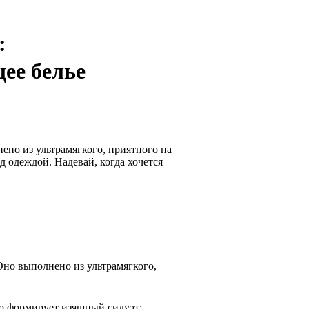
:
ее белье
но из ультрамягкого, приятного на
д одеждой. Надевай, когда хочется
Оно выполнено из ультрамягкого,
тно формирует изящный силуэт: