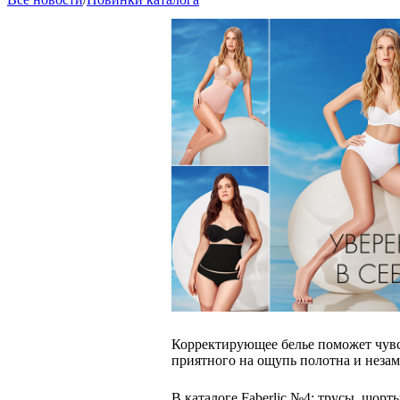
Корректирующее белье поможет чувст
приятного на ощупь полотна и незаме
В каталоге Faberlic №4: трусы, шорт