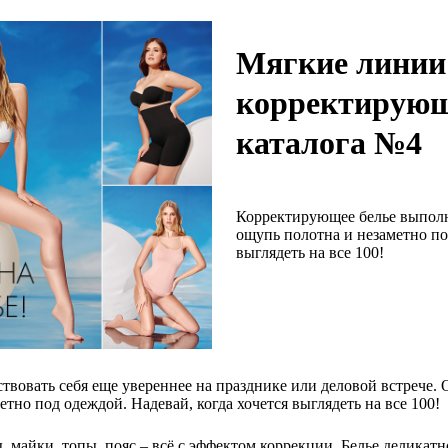
Мягкие линии
корректирующ
каталога №4
Корректирующее белье выполне
ощупь полотна и незаметно по
выглядеть на все 100!
вовать себя еще увереннее на празднике или деловой встрече. 
тно под одеждой. Надевай, когда хочется выглядеть на все 100!
ы, майки, топы, пояс – всё с эффектом коррекции. Белье делика