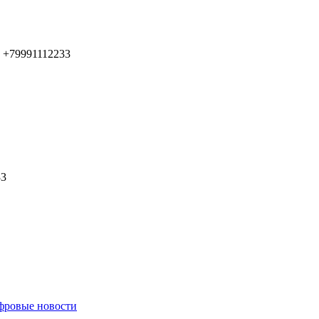
 +79991112233
33
ровые новости