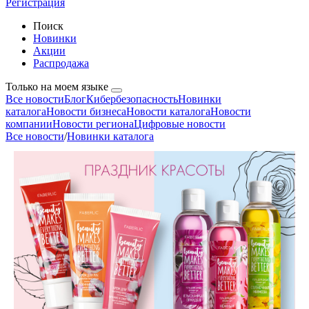
Регистрация
Поиск
Новинки
Акции
Распродажа
Только на моем языке
Все новости
Блог
Кибербезопасность
Новинки
каталога
Новости бизнеса
Новости каталога
Новости
компании
Новости региона
Цифровые новости
Все новости
/
Новинки каталога